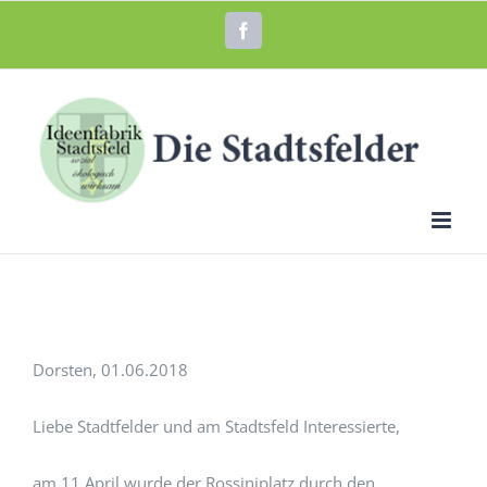
Zum
Facebook
Inhalt
springen
Dorsten, 01.06.2018
Liebe Stadtfelder und am Stadtsfeld Interessierte,
am 11.April wurde der Rossiniplatz durch den