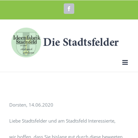
Zum
Facebook
Inhalt
springen
Dorsten, 14.06.2020
Liebe Stadtsfelder und am Stadtsfeld Interessierte,
wir hoffen, dass Sie bislang gut durch diese bewegten